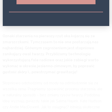
BEAUTY HAPPENS
4 LATA
Oznaki starzenia na pierwszy rzut oka kojarzą się ze
zmarszczkami. Tymczasem to nie one postarzają nas
najbardziej. Głównym zagrożeniem jest stopniowo
zanikający owal twarzy. Przybliżamy technologię
wykorzystującą fale radiowe oraz jakie zabiegi warto
wykonać w okresie jesienno-zimowym, by poprawić
gęstość skóry i… powstrzymać grawitację!
Stopniowo odchodzimy od mody na odmłodzenie się za
wszelką cenę. Pragniemy spowolnić procesy starzenia, ale
w naturalny sposób – bez zmiany rysów twarzy. Podobną
ideę wyznają gwiazdy, takie jak Salma Hayek, Kate Hudson
czy Andie MacDowell. Jak to osiągnąć? Istnieją skuteczne