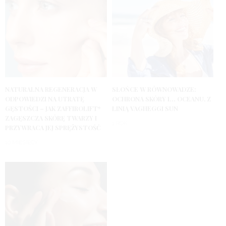
NATURALNA REGENERACJA W
SŁOŃCE W RÓWNOWADZE:
ODPOWIEDZI NA UTRATĘ
OCHRONA SKÓRY I… OCEANU, Z
GĘSTOŚCI – JAK ZAFFIROLIFT*
LINIĄ VAGHEGGI SUN
ZAGĘSZCZA SKÓRĘ TWARZY I
1 ROK
PRZYWRACA JEJ SPRĘŻYSTOŚĆ
10 MIESIĘCY