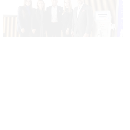
BEAUTY HAPPENS
4 LATA
28 września 2022 w warszawskim hotelu Nobu odbyła się
konferencja prasowa, na którą licznie przybyły media
branżowe oraz lifestylowe by poznać rewolucyjną
technologię z zakresu medycyny estetycznej, zabieg
który dzięki tej technologii wiedzie prym w Hollywood.