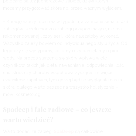
polecane są też jednorazowe zabiegi, dzięki którym
możemy przygotować skórę np. przed ważnym wyjściem.
– Kurację należy robić raz w tygodniu, a zalecana seria to 4-6
zabiegów. Jeżeli chodzi o zabiegi przypominające, nie ma
rekomendowanej liczby serii, którą należałoby wykonać.
Wszystko zależy bowiem od indywidualnego stylu życia. Od
tego czy się wysypiamy, co jemy i czy pamiętamy o piciu
wody. Na proces starzenia się skóry wpływa wiele
czynników, takich jak dieta, nawadnianie, odpowiednia ilość
snu, stres czy choroby współtowarzyszące. Im więcej
czynników zapalnych, tym gorzej będzie wyglądała nasza
skóra, dlatego warto patrzeć na wszystko holistycznie –
mówi kosmetolog.
Spadeep i fale radiowe – co jeszcze
warto wiedzieć?
Warto dodać, że zabiegi
SpaDeep
są całkowicie