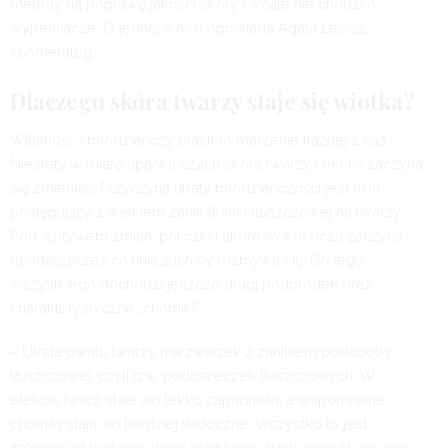
metody na poprawę jakości skóry i wcale nie chodzi o
wypełniacze. O jednej z nich opowiada Agata Lesisz,
kosmetolog.
Dlaczego skóra twarzy staje się wiotka?
Witalność i młodzieńczy blask to marzenie każdej z nas.
Niestety w miarę upływu czasu skóra twarzy i okolic zaczyna
się zmieniać. Przyczyną utraty młodzieńczości jest m.in.
postępujący z wiekiem zanik tkanki tłuszczowej na twarzy.
Pod wpływem zmian, policzki i skóra wokół oczu zaczyna
opadać, przez co linia żuchwy rozmywa się. Do tego
wszystkiego dochodzi jeszcze drugi podbródek oraz
charakterystyczne „chomiki”.
– Utrata owalu twarzy ma związek z zanikiem podściółki
tłuszczowej, czyli tzw. poduszeczek tłuszczowych. W
efekcie twarz staje się lekko zapadnięta, a wspomniane,
chomiki stają się bardziej widoczne. Wszystko to jest
zależne od budowy skóry oraz tego, w jaki sposób się ona