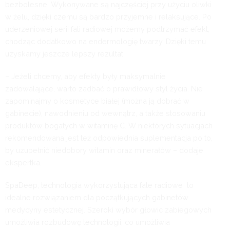
bezbolesne. Wykonywane są najczęściej przy użyciu oliwki
w żelu, dzięki czemu są bardzo przyjemne i relaksujące. Po
uderzeniowej serii fali radiowej możemy podtrzymać efekt,
chodząc dodatkowo na endermologię twarzy. Dzięki temu
uzyskamy jeszcze lepszy rezultat.
– Jeżeli chcemy, aby efekty były maksymalnie
zadowalające, warto zadbać o prawidłowy styl życia. Nie
zapominajmy o kosmetyce białej (można ją dobrać w
gabinecie), nawodnieniu od wewnątrz, a także stosowaniu
produktów bogatych w witaminę C. W niektórych sytuacjach
rekomendowana jest też odpowiednia suplementacja po to,
by uzupełnić niedobory witamin oraz minerałów – dodaje
ekspertka.
SpaDeep, technologia wykorzystująca fale radiowe to
idealne rozwiązaniem dla początkujących gabinetów
medycyny estetycznej. Szeroki wybór głowic zabiegowych
umożliwia rozbudowę technologii, co umożliwia