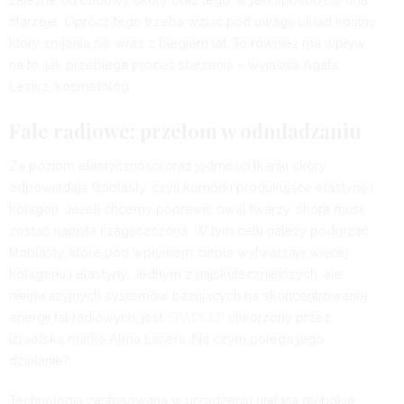
starzeje. Oprócz tego trzeba wziąć pod uwagę układ kostny,
który zmienia się wraz z biegiem lat. To również ma wpływ
na to, jak przebiega proces starzenia – wyjaśnia Agata
Lesisz, kosmetolog.
Fale radiowe: przełom w odmładzaniu
Za poziom elastyczności oraz jędrności tkanki skóry
odpowiadają fitoblasty, czyli komórki produkujące elastynę i
kolagen. Jeżeli chcemy poprawić owal twarzy, skóra musi
zostać napięta i zagęszczona. W tym celu należy podgrzać
fitoblasty, które pod wpływem ciepła wytwarzają więcej
kolagenu i elastyny. Jednym z najskuteczniejszych, ale
nieinwazyjnych systemów bazujących na skoncentrowanej
energii fal radiowych, jest
SPADEEP
stworzony przez
izraelską markę Alma Lasers. Na czym polega jego
działanie?
Technologia zastosowana w urządzeniu ułatwia głębokie