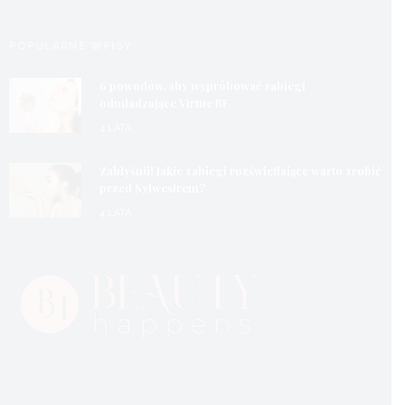
POPULARNE WPISY
6 powodów, aby wypróbować zabiegi
odmładzające Virtue RF
4 LATA
Zabłyśnij! Jakie zabiegi rozświetlające warto zrobić
przed Sylwestrem?
4 LATA