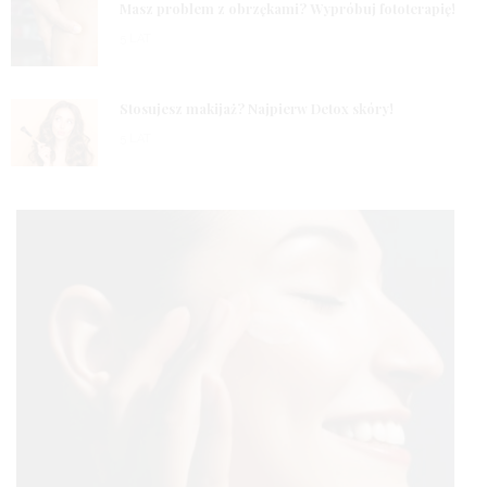
2
Masz problem z obrzękami? Wypróbuj fototerapię!
5 LAT
3
Stosujesz makijaż? Najpierw Detox skóry!
5 LAT