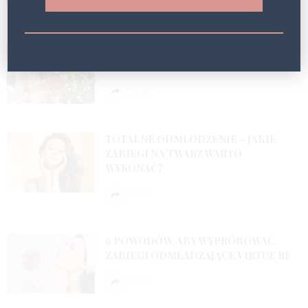
SHARE
KOSMETYCZNY PREZENTOWNIK OD
VAGHEGGI!
SHARE
TOTALNE ODMŁODZENIE – JAKIE
ZABIEGI NA TWARZ WARTO
WYKONAĆ?
SHARE
6 POWODÓW, ABY WYPRÓBOWAĆ
ZABIEGI ODMŁADZAJĄCE VIRTUE RF
SHARE