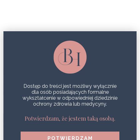
OKIEM EKSPERTA
ENDOMETRIOZA A STYMULACJA
POLEM MAGNETYCZNYM, SZANSA
NA ULGĘ W BÓLU DLA PACJENTEK
Dostęp do treści jest możliwy wyłącznie
dla osób posiadających formalne
SHARE
wykształcenie w odpowiedniej dziedzinie
ochrony zdrowia lub medycyny.
NOWA ERA PIELĘGNACJI SKÓRY:
Potwierdzam, że jestem taką osobą.
TECHNOLOGIA LASERA
WOLUMETRYCZNEGO