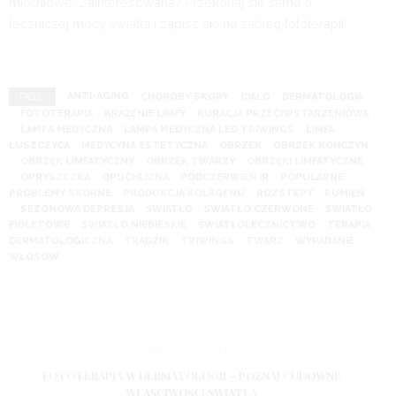
mięśniowe. Zainteresowana? Przekonaj się sama o
leczniczej mocy światła i zapisz się na zabieg fototerapii!
ANTI-AGING
CHOROBY SKÓRY
CIAŁO
DERMATOLOGIA
TAGS :
FOTOTERAPIA
KRĄŻENIE LIMFY
KURACJA PRZECIWSTARZENIOWA
LAMPA MEDYCZNA
LAMPA MEDYCZNA LED TRIWINGS
LIMFA
ŁUSZCZYCA
MEDYCYNA ESTETYCZNA
OBRZĘK
OBRZĘK KOŃCZYN
OBRZĘK LIMFATYCZNY
OBRZĘK TWARZY
OBRZĘKI LIMFATYCZNE
OPRYSZCZKA
OPUCHLIZNA
PODCZERWIEŃ IR
POPULARNE
PROBLEMY SKÓRNE
PRODUKCJA KOLAGENU
ROZSTĘPY
RUMIEŃ
SEZONOWA DEPRESJA
ŚWIATŁO
ŚWIATŁO CZERWONE
ŚWIATŁO
FIOLETOWE
ŚWIATŁO NIEBIESKIE
ŚWIATŁOLECZNICTWO
TERAPIA
DERMATOLOGICZNA
TRĄDZIK
TRIWINGS
TWARZ
WYPADANIE
WŁOSÓW
PREVIOUS ARTICLE
FOTOTERAPIA W DERMATOLOGII – POZNAJ CUDOWNE
WŁAŚCIWOŚCI ŚWIATŁA