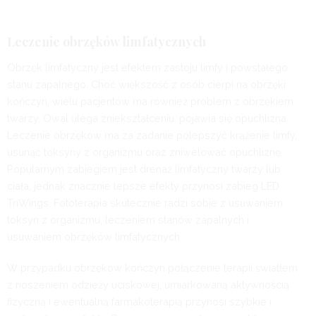
Leczenie obrzęków limfatycznych
Obrzęk limfatyczny jest efektem zastoju limfy i powstałego
stanu zapalnego. Choć większość z osób cierpi na obrzęki
kończyn, wielu pacjentów ma również problem z obrzękiem
twarzy. Owal ulega zniekształceniu, pojawia się opuchlizna.
Leczenie obrzęków ma za zadanie polepszyć krążenie limfy,
usunąć toksyny z organizmu oraz zniwelować opuchliznę.
Popularnym zabiegiem jest drenaż limfatyczny twarzy lub
ciała, jednak znacznie lepsze efekty przynosi zabieg LED
TriWings. Fototerapia skutecznie radzi sobie z usuwaniem
toksyn z organizmu, leczeniem stanów zapalnych i
usuwaniem obrzęków limfatycznych.
W przypadku obrzęków kończyn połączenie terapii światłem
z noszeniem odzieży uciskowej, umiarkowaną aktywnością
fizyczną i ewentualną farmakoterapią przynosi szybkie i