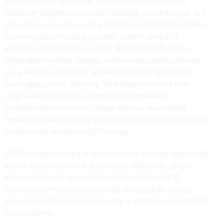
poprawę kondycji włosów, skóry twarzy i ciała. W tym
obszarze działania doskonale odnajduje się fototerapia. Jest
ona znana i używana już od wielu lat, a wykorzystanie coraz
to nowszych technologii pozwala w pełni czerpać z
leczniczych właściwości światła. W czym tkwi fenomen
fototerapii? Podczas zabiegu wiązki światła przekształcają
się w energię, stymulując regenerację skóry, tym samym
opóźniając proces starzenia. Taka terapia oznacza brak
nagrzewania się tkanek, a tym samym gwarancję
bezbolesnego i bezinwazyjnego zabiegu dla pacjenta.
Jedną z propozycji terapii wykorzystującej drogocenną moc
światła jest technologia LED TriWings.
LED TriWings to lampa emitująca światło o różnej długości fal
oraz w sześciu kolorach: fioletowym, niebieskim, żółtym,
pomarańczowym, czerwonym oraz podczerwieni IR.
Podczas zabiegu wykorzystywany jest program łączący
właściwości kilku z kolorów światła, w zależności od potrzeb
skóry pacjenta.