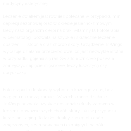
medycyny estetycznej.
Leczenie światłem jest również polecane w przypadku m.in.
depresji sezonowej oraz w okresie jesienno-zimowym,
kiedy nasz organizm cierpi na braki witaminy D. Fototerapia
w dermatologii pozwala na szybkie i skuteczne leczenie
oparzeń I i II stopnia oraz chorób skóry. Urządzenie TriWings
wykazuje działanie przeciwbólowe, co jest niezwykle istotne
w przypadku gojenia się ran. Światłolecznictwo pozwala
zmniejszyć napięcie mięśniowe, leczy łuszczycę czy
opryszczkę.
Fototerapia to doskonały wybór dla każdego z nas, bez
względu na rodzaj karnacji. Wszechstronne działanie
TriWings pozwala uzyskać doskonałe efekty zarówno w
leczeniu poważniejszych chorób skóry, jak i w przypadku
kuracji anti-aging. To także idealny zabieg dla osób
zmęczonych, zestresowanych i cierpiących na bóle