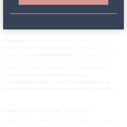
BEAUTY HAPPENS
5 LAT
Fototerapia
, czyli leczenie światłem, to coraz
popularniejszy rodzaj bezinwazyjnych zabiegów na twarz i
ciało. Co więcej,
światłolecznictwo
ma szerokie spektrum
zastosowania, dzięki czemu można je wykorzystywać
zarówno w medycynie estetycznej, jak i w dermatologii.
Szukasz skutecznej i bezbolesnej kuracji
przeciwstarzeniowej? A może Twoim problemem są
obrzęki limfatyczne? Konieczne wypróbuj fototerapię!
Fototerapia w medycynie estetycznej
Zabiegi medycyny estetycznej to sprawdzony sposób na