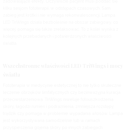
zadowalające efekty. Oczywiście pacjent musi poddać się
kilku sesjom fototerapii, w odstępach czasowych. Sam
zabieg jest krótki i nie wymaga rekonwalescencji. Lampa
LED TriWings działa bezboleśnie na obszar zabiegowy, co
więcej, pomaga się także zrelaksować. To z kolei wynika z
kolejnych przebadanych i potwierdzonych właściwości
światła.
Wszechstronne właściwości LED TriWings i mocy
światła
Fototerapia w medycynie estetycznej to nie tylko skuteczne
leczenie obrzęków limfatycznych czy bezinwazyjna kuracja
przeciwstarzeniowa. TriWings niweluje fotouszkodzenia
skóry, łagodzi rumień i podrażnienia, zmniejsza rozstępy,
trądzik czy pomaga w problemie wypadania włosów. Lampa
jest wykorzystywana samodzielnie lub w ramach
przyspieszenia gojenia skóry po innych zabiegach