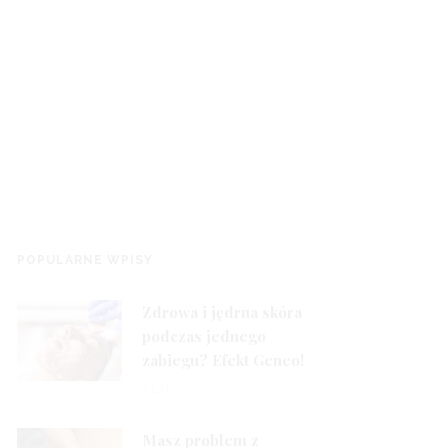
1
POPULARNE WPISY
Zdrowa i jędrna skóra
podczas jednego
zabiegu? Efekt Geneo!
2
5 LAT
Masz problem z