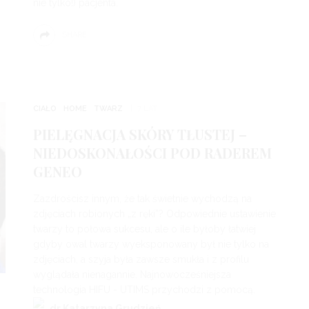
nie tylko!) pacjenta.
SHARE
CIAŁO
HOME
TWARZ
7 LAT
PIELĘGNACJA SKÓRY TŁUSTEJ –
NIEDOSKONAŁOŚCI POD RADEREM
GENEO
Zazdrościsz innym, że tak świetnie wychodzą na
zdjęciach robionych „z ręki”? Odpowiednie ustawienie
twarzy to połowa sukcesu, ale o ile byłoby łatwiej
gdyby owal twarzy wyeksponowany był nie tylko na
zdjęciach, a szyja była zawsze smukła i z profilu
wyglądała nienagannie. Najnowocześniejsza
technologia HIFU - UTIMS przychodzi z pomocą.
dr Katarzyna Grudzień