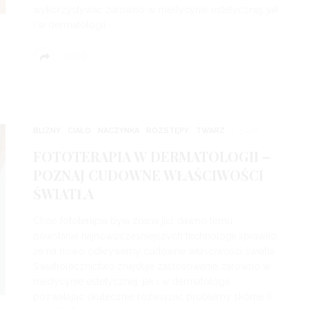
wykorzystywać zarówno w medycynie estetycznej, jak
i w dermatologii.
SHARE
BLIZNY
CIAŁO
NACZYNKA
ROZSTĘPY
TWARZ
5 LAT
FOTOTERAPIA W DERMATOLOGII –
POZNAJ CUDOWNE WŁAŚCIWOŚCI
ŚWIATŁA
Choć fototerapia była znana już dawno temu,
powstanie najnowocześniejszych technologii sprawiło,
że na nowo odkrywamy cudowne właściwości światła.
Światłolecznictwo znajduje zastosowanie zarówno w
medycynie estetycznej, jak i w dermatologii,
pozwalając skutecznie rozwiązać problemy skórne (i