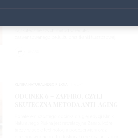
Już w piątym odcinku Kliniki Naturalnego Piękna
bohaterem będzie technologia „must have” każdego
gabinetu! Dlaczego must have? Ponieważ mowa tu o
fali akustycznej Storz D-Actor, która jest jedną z
najskuteczniejszych metod w redukcji
zaawansowanego cellulitu oraz tkanki tłuszczowej.
SHARE
KLINIKA NATURALNEGO PIĘKNA
5 LAT
ODCINEK 6 – ZAFFIRO, CZYLI
SKUTECZNA METODA ANTI-AGING
Bohaterem szóstego odcinka drugiej edycji Kliniki
Naturalnego Piękna jest rewelacyjne Zaffiro, które
łączy w sobie technologię podczerwieni oraz
peelingu wodnego. To doskonała metoda anti-aging,