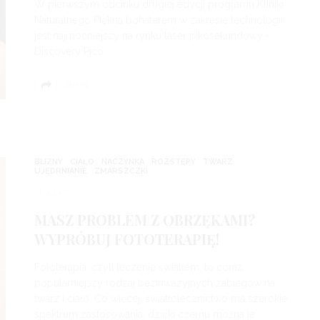
W pierwszym odcinku drugiej edycji programu Kliniki
Naturalnego Piękna bohaterem w zakresie technologii
jest najmocniejszy na rynku laser pikosekundowy -
Discovery Pico.
SHARE
BLIZNY
CIAŁO
NACZYNKA
ROZSTĘPY
TWARZ
UJĘDRNIANIE
ZMARSZCZKI
5 LAT
MASZ PROBLEM Z OBRZĘKAMI?
WYPRÓBUJ FOTOTERAPIĘ!
Fototerapia, czyli leczenie światłem, to coraz
popularniejszy rodzaj bezinwazyjnych zabiegów na
twarz i ciało. Co więcej, światłolecznictwo ma szerokie
spektrum zastosowania, dzięki czemu można je