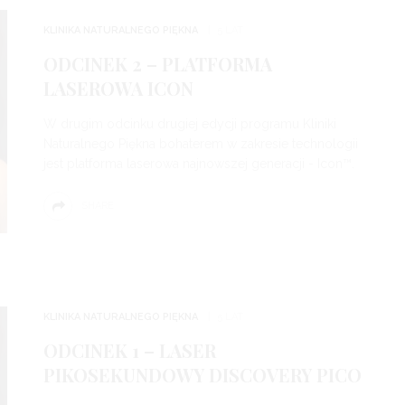
KLINIKA NATURALNEGO PIĘKNA
5 LAT
ODCINEK 2 – PLATFORMA
LASEROWA ICON
W drugim odcinku drugiej edycji programu Kliniki
Naturalnego Piękna bohaterem w zakresie technologii
jest platforma laserowa najnowszej generacji - Icon™.
SHARE
KLINIKA NATURALNEGO PIĘKNA
5 LAT
ODCINEK 1 – LASER
PIKOSEKUNDOWY DISCOVERY PICO