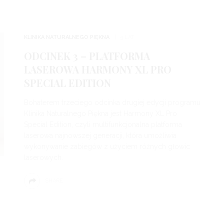
KLINIKA NATURALNEGO PIĘKNA
5 LAT
ODCINEK 3 – PLATFORMA
LASEROWA HARMONY XL PRO
SPECIAL EDITION
Bohaterem trzeciego odcinka drugiej edycji programu
Klinika Naturalnego Piękna jest Harmony XL Pro
Special Edition, czyli multifunkcjonalna platforma
laserowa najnowszej generacji, która umożliwia
wykonywanie zabiegów z użyciem różnych głowic
laserowych.
SHARE