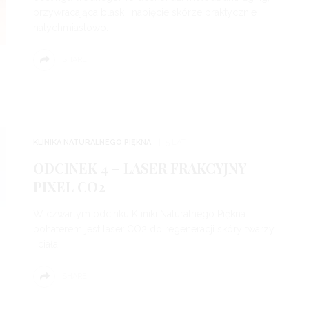
przywracająca blask i napięcie skórze praktycznie
natychmiastowo.
SHARE
KLINIKA NATURALNEGO PIĘKNA
5 LAT
ODCINEK 4 – LASER FRAKCYJNY
PIXEL CO2
W czwartym odcinku Kliniki Naturalnego Piękna
bohaterem jest laser CO2 do regeneracji skóry twarzy
i ciała.
SHARE