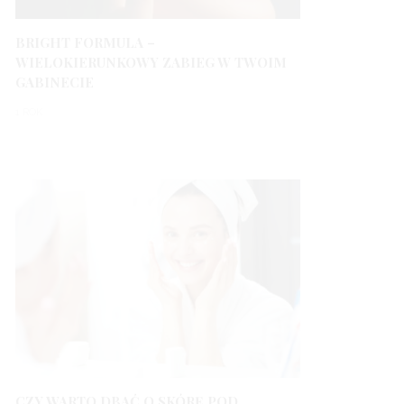
BRIGHT FORMULA –
WIELOKIERUNKOWY ZABIEG W TWOIM
GABINECIE
1 ROK
CZY WARTO DBAĆ O SKÓRĘ POD