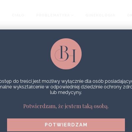
CIAŁO
PROBLEMATYKA
GINEKOLOGIA
OK
ostęp do treści jest możliwy wyłącznie dla osób posiadający
malne wykształcenie w odpowiedniej dziedzinie ochrony zdr
lub medycyny.
Potwierdzam, że jestem taką osobą.
KLINIKA NATURALNEGO PIĘKNA
5 LAT
ODCINEK 5 – FALA AKUSTYCZNA
STORZ D-ACTOR