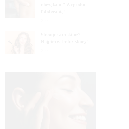
obrzękami? Wypróbuj
fototerapię!
3
5 LAT
Stosujesz makijaż?
Najpierw Detox skóry!
5 LAT