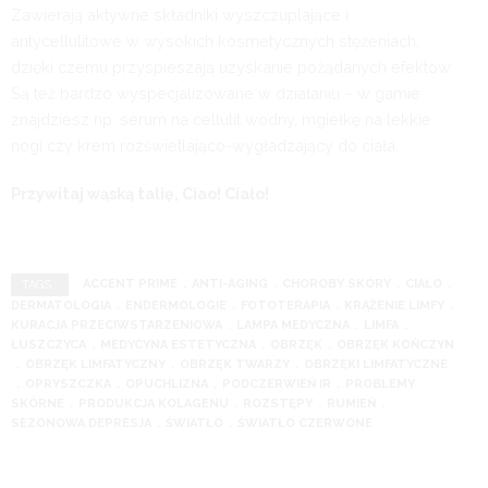
Zawierają aktywne składniki wyszczuplające i
antycellulitowe w wysokich kosmetycznych stężeniach,
dzięki czemu przyspieszają uzyskanie pożądanych efektów.
Są też bardzo wyspecjalizowane w działaniu – w gamie
znajdziesz np. serum na cellulit wodny, mgiełkę na lekkie
nogi czy krem rozświetlająco-wygładzający do ciała.
Przywitaj wąską talię, Ciao! Ciało!
ACCENT PRIME
ANTI-AGING
CHOROBY SKÓRY
CIAŁO
TAGS :
DERMATOLOGIA
ENDERMOLOGIE
FOTOTERAPIA
KRĄŻENIE LIMFY
KURACJA PRZECIWSTARZENIOWA
LAMPA MEDYCZNA
LIMFA
ŁUSZCZYCA
MEDYCYNA ESTETYCZNA
OBRZĘK
OBRZĘK KOŃCZYN
OBRZĘK LIMFATYCZNY
OBRZĘK TWARZY
OBRZĘKI LIMFATYCZNE
OPRYSZCZKA
OPUCHLIZNA
PODCZERWIEŃ IR
PROBLEMY
SKÓRNE
PRODUKCJA KOLAGENU
ROZSTĘPY
RUMIEŃ
SEZONOWA DEPRESJA
ŚWIATŁO
ŚWIATŁO CZERWONE