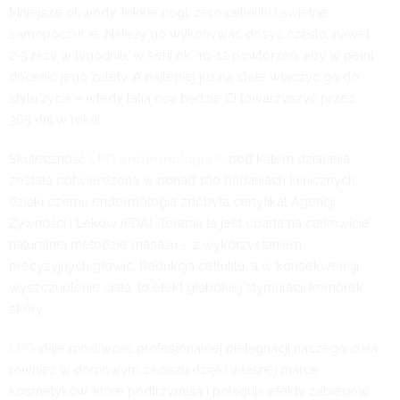
Mniejsze obwody, lekkie nogi, zero cellulitu i świetne
samopoczucie. Należy go wykonywać dosyć często, nawet
2-3 razy w tygodniu, w serii ok. 10-12 powtórzeń, aby w pełni
docenić jego zalety. A najlepiej już na stałe włączyć go do
stylu życia – wtedy talia osy będzie Ci towarzyszyć przez
365 dni w roku!.
Skuteczność
LPG endermologie®
pod kątem działania
została potwierdzona w ponad 100 badaniach klinicznych,
dzięki czemu endermologia zdobyła certyfikat Agencji
Żywności i Leków (FDA). Terapia ta jest oparta na całkowicie
naturalnej metodzie masażu – z wykorzystaniem
precyzyjnych głowic. Redukcja cellulitu, a w konsekwencji
wyszczuplenie ciała, to efekt głębokiej stymulacji komórek
skóry.
LPG
daje możliwość profesjonalnej pielęgnacji naszego ciała
również w domowym zaciszu dzięki własnej marce
kosmetyków, które podtrzymują i potęgują efekty zabiegów.