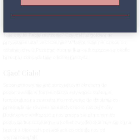
BEAUTY HAPPENS
5 LAT
Talia osy to Twoje marzenie? Czy jest już gotowa na
przywitanie lata? Jeszcze nie? W takim razie nie czekaj do
ostatniej chwili! Pożegnaj oporną tkankę tłuszczową z okolic
brzucha i zdobądź talię o której marzysz.
Ciao! Ciało!
Sezon zimowy nie jest sprzyjającym okresem do
pozostawania w formie. Nasza aktywność spada, a
temperatura na zewnątrz nie motywuje do działania co
przekłada się również na elastyczność naszej skóry.
Dodatkowo większość z nas zmaga się z trudnym do
pozbycia tłuszczykiem – u kobiet zwykle lokalizuje się on na
brzuchu, biodrach, pośladkach co oddala nas od
wymarzonej talii.