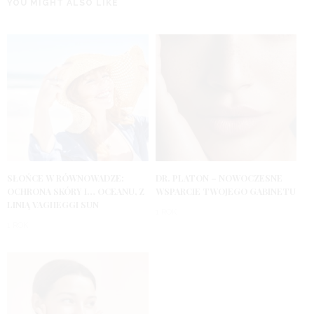
YOU MIGHT ALSO LIKE
SŁOŃCE W RÓWNOWADZE:
DR. PLATON – NOWOCZESNE
OCHRONA SKÓRY I… OCEANU, Z
WSPARCIE TWOJEGO GABINETU
LINIĄ VAGHEGGI SUN
1 ROK
1 ROK