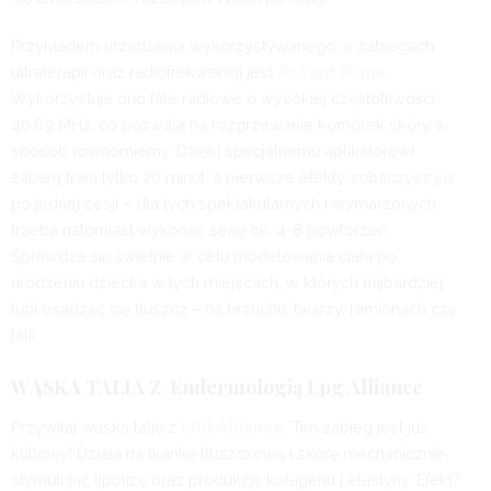
Przykładem urządzenia wykorzystywanego w zabiegach
ultraterapii oraz radiofrekwencji jest
Accent Prime
.
Wykorzystuje ono fale radiowe o wysokiej częstotliwości
40,69 MHz, co pozwala na rozgrzewanie komórek skóry w
sposób równomierny. Dzięki specjalnemu aplikatorowi
zabieg trwa tylko 20 minut, a pierwsze efekty zobaczysz już
po jednej sesji – dla tych spektakularnych i wymarzonych
trzeba natomiast wykonać serię ok. 4-8 powtórzeń.
Sprawdza się świetnie w celu modelowania ciała po
urodzeniu dziecka w tych miejscach, w których najbardziej
lubi osadzać się tłuszcz – na brzuchu, twarzy, ramionach czy
talii.
WĄSKA TALIA Z Endermologią Lpg Alliance
Przywitaj wąską talię z
LPG Alliance
. Ten zabieg jest już
kultowy! Działa na tkankę tłuszczową i skórę mechanicznie,
stymulując lipolizę oraz produkcję kolagenu i elastyny. Efekt?