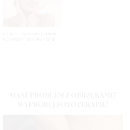
DR. PLATON – NOWY SPOSÓB
NA CZYSTĄ I ZDROWĄ SKÓRĘ
1 ROK
MASZ PROBLEM Z OBRZĘKAMI?
WYPRÓBUJ FOTOTERAPIĘ!