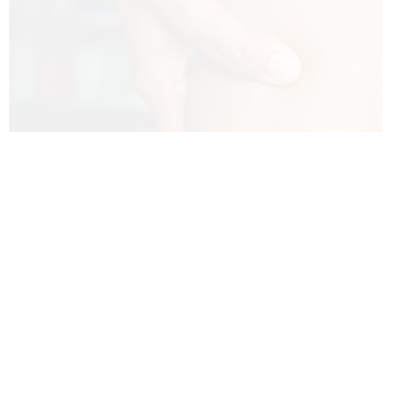
BEAUTY HAPPENS
5 LAT
[vc_row row_type=”row”
use_row_as_full_screen_section=”no” type=”full_width”
angled_section=”no” text_align=”left”
background_image_as_pattern=”without_pattern”][vc_column]
[vc_column_text]
Fototerapia
, czyli leczenie światłem, to