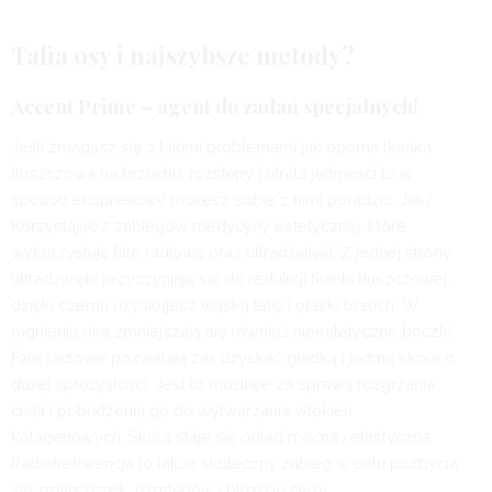
Talia osy i najszybsze metody?
Accent Prime – agent do zadań specjalnych!
Jeśli zmagasz się z takimi problemami jak oporna tkanka
tłuszczowa na brzuchu, rozstępy i utrata jędrności to w
sposób ekspresowy możesz sobie z nimi poradzić. Jak?
Korzystając z zabiegów medycyny estetycznej, które
wykorzystują fale radiową oraz ultradźwięki. Z jednej strony
ultradźwięki przyczyniają się do redukcji tkanki tłuszczowej,
dzięki czemu uzyskujesz wąską talię i płaski brzuch. W
mgnieniu oka zmniejszają się również nieestetyczne boczki.
Fale radiowe pozwalają zaś uzyskać gładką i jędrną skórę o
dużej sprężystości. Jest to możliwe za sprawą rozgrzania
ciała i pobudzenia go do wytwarzania włókien
kolagenowych. Skóra staje się odtąd mocna i elastyczna.
Radiofrekwencja to także skuteczny zabieg w celu pozbycia
się zmarszczek, rozstępów i blizn po ciąży.