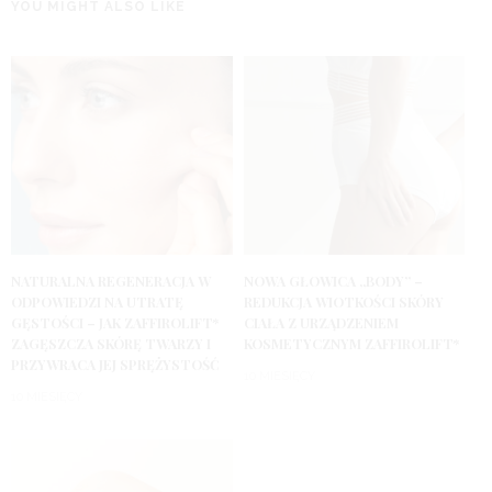
YOU MIGHT ALSO LIKE
NATURALNA REGENERACJA W
NOWA GŁOWICA „BODY” –
ODPOWIEDZI NA UTRATĘ
REDUKCJA WIOTKOŚCI SKÓRY
GĘSTOŚCI – JAK ZAFFIROLIFT*
CIAŁA Z URZĄDZENIEM
ZAGĘSZCZA SKÓRĘ TWARZY I
KOSMETYCZNYM ZAFFIROLIFT*
PRZYWRACA JEJ SPRĘŻYSTOŚĆ
10 MIESIĘCY
10 MIESIĘCY