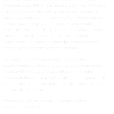
powinna być absolutnym standardem. Dzięki wprowadzeniu
linii
Vagheggi SUN
do oferty sprzedażowej, specjalista
może zagwarantować klientowi nie tylko najwyższą jakość
pielęgnacji pozabiegowej, ale też edukować w zakresie
świadomego opalania. To nie tylko troska o skórę – to także
budowanie relacji i zaufania. Klient, który otrzymuje
kompleksowe wsparcie pielęgnacyjne, częściej wraca i
chętniej sięga po rekomendowane produkty.
Co więcej,
linia SUN
wpisuje się w rosnący trend
poszukiwania kosmetyków „czystych”, zrównoważonych i
skutecznych – a to wszystko przekłada się na realne
korzyści dla klienta oraz prestiż i profesjonalizm gabinetu. To
więcej niż filtr – to filozofia pielęgnacji, która patrzy nie tylko
na skórę, ale i na ocean.
Poszukujesz linii „słonecznej” do swojego gabinetu?
Skontaktuj się z nami TUTAJ
!