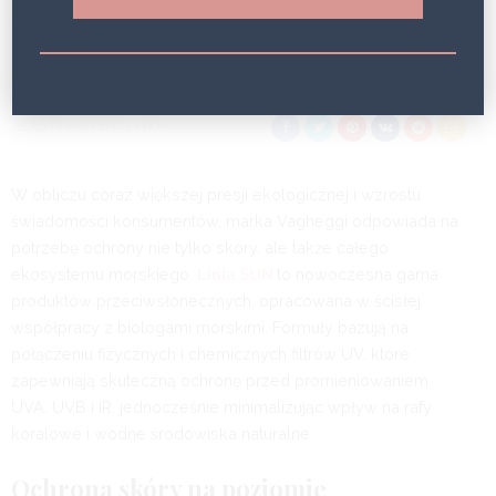
BEAUTY HAPPENS
1 ROK
W obliczu coraz większej presji ekologicznej i wzrostu
świadomości konsumentów, marka Vagheggi odpowiada na
potrzebę ochrony nie tylko skóry, ale także całego
ekosystemu morskiego.
Linia SUN
to nowoczesna gama
produktów przeciwsłonecznych, opracowana w ścisłej
współpracy z biologami morskimi. Formuły bazują na
połączeniu fizycznych i chemicznych filtrów UV, które
zapewniają skuteczną ochronę przed promieniowaniem
UVA, UVB i IR, jednocześnie minimalizując wpływ na rafy
koralowe i wodne środowiska naturalne.
Ochrona skóry na poziomie