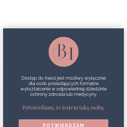
SŁOŃCE W RÓWNOWADZE:
OCHRONA SKÓRY I… OCEANU, Z
LINIĄ VAGHEGGI SUN
Dostęp do treści jest możliwy wyłącznie
dla osób posiadających formalne
wykształcenie w odpowiedniej dziedzinie
ochrony zdrowia lub medycyny.
Potwierdzam, że jestem taką osobą.