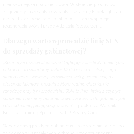
intensywniejsza i bardziej trwała. W składzie produktów
znajdziemy także antyoksydanty – witaminę E, beta-glukan,
ekstrakt z orzecha kola i panthenol – które wspierają
regenerację skóry i przeciwdziałają fotostarzeniu.
Dlaczego warto wprowadzić linię SUN
do sprzedaży gabinetowej?
„Kosmetyki przeciwsłoneczne Vagheggi z linii SUN to nie tylko
ochrona – to świadomy wybór. W dobie coraz silniejszego
słońca i coraz większej wrażliwości skóry, ważne jest, by
oferować klientom produkty, które realnie chronią, nie
szkodząc przy tym środowisku. SUN to linia, którą z czystym
sumieniem możemy rekomendować zarówno do gabinetu, jak
i do codziennej pielęgnacji w domu”
– podkreśla Weronika
Bielecka, Training Specialist w ITP Beauty Care.
W codziennej praktyce gabinetowej, szczególnie latem i po
zabiegach złuszczających, ochrona przeciwsłoneczna