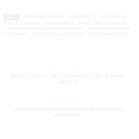
BEZPIECZNE OPALANIE
CLEAN BEAUTY
ECO-FRIENDLY
TAGS :
BEAUTY
FILTRY UV
FOTOSTARZENIE
KOSMETYKI DO GABINETU
KOSMETYKI PRZECIWSŁONECZNE VAGHEGGI
KOSMETYKI PRZYJAZNE
ŚRODOWISKU
PIELĘGNACJA PO ZABIEGACH
ZDROWA OPALENIZNA
PREVIOUS ARTICLE
BRIGHT FORMULA – WIELOKIERUNKOWY ZABIEG W TWOIM
GABINECIE
NEXT ARTICLE
ZAGĘSZCZENIE SKÓRY NAD KOLANAMI – PRECYZYJNA MOC
ZAFFIROLIFT*