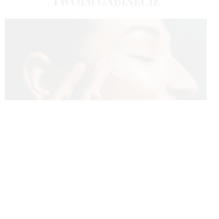
TWOIM GABINECIE
BEAUTY HAPPENS
1 ROK
[vc_row][vc_column][vc_column_text]Promienna, jednolita i
zdrowo wyglądająca skóra to cel, który przyświeca wielu