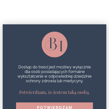
BEZPIECZNE OPALANIE
SŁOŃCE W RÓWNOWADZE:
OCHRONA SKÓRY I… OCEANU, Z
LINIĄ VAGHEGGI SUN
Dostęp do treści jest możliwy wyłącznie
SHARE
dla osób posiadających formalne
wykształcenie w odpowiedniej dziedzinie
ochrony zdrowia lub medycyny.
BEZPIECZNE OPALANIE – ZADBAJ O
SWOJĄ SKÓRĘ!
Potwierdzam, że jestem taką osobą.
SHARE