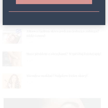
POPULARNE WPISY
1
Zdrowa i jędrna skóra podczas jednego zabiegu?
Efekt Geneo!
5 LAT
2
Masz problem z obrzękami? Wypróbuj fototerapię!
5 LAT
3
Stosujesz makijaż? Najpierw Detox skóry!
5 LAT