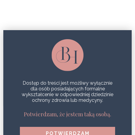
SŁOŃCE W RÓWNOWADZE:
OCHRONA SKÓRY I… OCEANU, Z
LINIĄ VAGHEGGI SUN
SHARE
BRIGHT FORMULA –
Dostęp do treści jest możliwy wyłącznie
WIELOKIERUNKOWY ZABIEG W
dla osób posiadających formalne
wykształcenie w odpowiedniej dziedzinie
TWOIM GABINECIE
ochrony zdrowia lub medycyny.
SHARE
Potwierdzam, że jestem taką osobą.
FUOCO PLUS – LINIA NOWEJ
GENERACJI STWORZONA W DUCHU