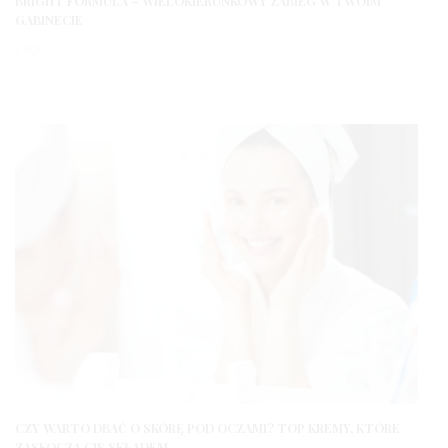
BRIGHT FORMULA – WIELOKIERUNKOWY ZABIEG W TWOIM
GABINECIE
1 ROK
CZY WARTO DBAĆ O SKÓRĘ POD OCZAMI? TOP KREMY, KTÓRE
ZASKOCZĄ CIĘ SKŁADEM