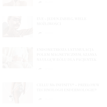
SHARE
EVE – JEDEN ZABIEG, WIELE
MOŻLIWOŚCI
SHARE
ENDOMETRIOZA A STYMULACJA
POLEM MAGNETYCZNYM, SZANSA
NA ULGĘ W BÓLU DLA PACJENTEK
SHARE
CELLU M6 INFINITY® – PRZEŁOM W
TECHNOLOGII ENDERMOLOGIE®
SHARE