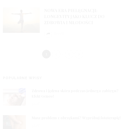
NOWA ERA PIELĘGNACJI:
LONGEVITY JAKO KLUCZ DO
ZDROWIA I MŁODOŚCI
SHARE
…
1
2
5
POPULARNE WPISY
1
Zdrowa i jędrna skóra podczas jednego zabiegu?
Efekt Geneo!
5 LAT
2
Masz problem z obrzękami? Wypróbuj fototerapię!
5 LAT