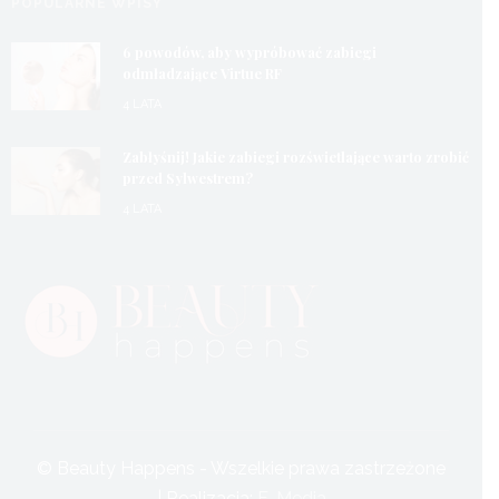
POPULARNE WPISY
6 powodów, aby wypróbować zabiegi
odmładzające Virtue RF
4 LATA
Zabłyśnij! Jakie zabiegi rozświetlające warto zrobić
przed Sylwestrem?
4 LATA
© Beauty Happens - Wszelkie prawa zastrzeżone
| Realizacja:
F-Media