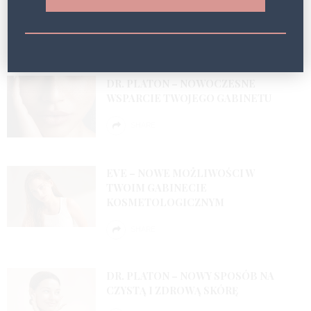
LONGEVITY
SHARE
DR. PLATON – NOWOCZESNE
WSPARCIE TWOJEGO GABINETU
SHARE
EVE – NOWE MOŻLIWOŚCI W
TWOIM GABINECIE
KOSMETOLOGICZNYM
SHARE
DR. PLATON – NOWY SPOSÓB NA
CZYSTĄ I ZDROWĄ SKÓRĘ