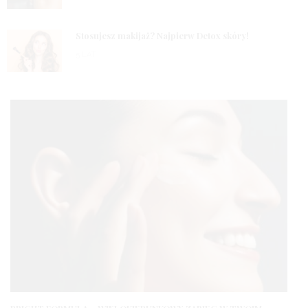
3
Stosujesz makijaż? Najpierw Detox skóry!
5 LAT