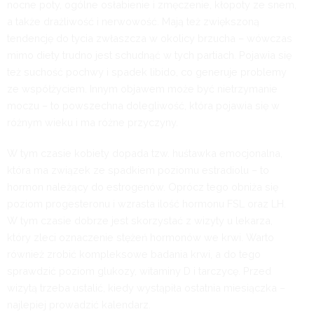
nocne poty, ogólne osłabienie i zmęczenie, kłopoty ze snem,
a także drażliwość i nerwowość. Mają też zwiększoną
tendencję do tycia zwłaszcza w okolicy brzucha – wówczas
mimo diety trudno jest schudnąć w tych partiach. Pojawia się
też suchość pochwy i spadek libido, co generuje problemy
ze współżyciem. Innym objawem może być nietrzymanie
moczu – to powszechna dolegliwość, która pojawia się w
różnym wieku i ma różne przyczyny.
W tym czasie kobiety dopada tzw. huśtawka emocjonalna,
która ma związek ze spadkiem poziomu estradiolu – to
hormon należący do estrogenów. Oprócz tego obniża się
poziom progesteronu i wzrasta ilość hormonu FSL oraz LH.
W tym czasie dobrze jest skorzystać z wizyty u lekarza,
który zleci oznaczenie stężeń hormonów we krwi. Warto
również zrobić kompleksowe badania krwi, a do tego
sprawdzić poziom glukozy, witaminy D i tarczycę. Przed
wizytą trzeba ustalić, kiedy wystąpiła ostatnia miesiączka –
najlepiej prowadzić kalendarz.