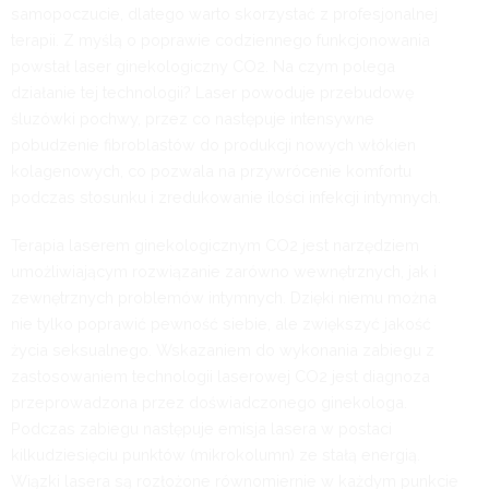
samopoczucie, dlatego warto skorzystać z profesjonalnej
terapii. Z myślą o poprawie codziennego funkcjonowania
powstał laser ginekologiczny CO2. Na czym polega
działanie tej technologii? Laser powoduje przebudowę
śluzówki pochwy, przez co następuje intensywne
pobudzenie fibroblastów do produkcji nowych włókien
kolagenowych, co pozwala na przywrócenie komfortu
podczas stosunku i zredukowanie ilości infekcji intymnych.
Terapia laserem ginekologicznym CO2 jest narzędziem
umożliwiającym rozwiązanie zarówno wewnętrznych, jak i
zewnętrznych problemów intymnych. Dzięki niemu można
nie tylko poprawić pewność siebie, ale zwiększyć jakość
życia seksualnego. Wskazaniem do wykonania zabiegu z
zastosowaniem technologii laserowej CO2 jest diagnoza
przeprowadzona przez doświadczonego ginekologa.
Podczas zabiegu następuje emisja lasera w postaci
kilkudziesięciu punktów (mikrokolumn) ze stałą energią.
Wiązki lasera są rozłożone równomiernie w każdym punkcie