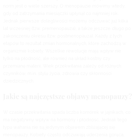
norm jest o wiele szerszy. O menopauzie mówimy wtedy,
gdy od zatrzymania miesiączki upłynął co najmniej rok.
Jednak pierwsze dolegliwości możemy odczuwać już kilka
lat wcześniej (tzw. premenopauza), a także jeszcze długo po
zakończeniu okresu (tzw. postmenopauza). Każdy z tych
etapów to rezultat zmian hormonalnych, które zachodzą w
organizmie kobiety. Wszelkie rewolucje mają wpływ nie
tylko na płodność, ale również na układ kostny czy
przemianę materii. Wiek przekwitania zależy od różnych
czynników, m.in. stylu życia, zdrowia czy skłonności
dziedzicznych.
Jakie są najczęstsze objawy menopauzy?
W czasie przekwitania spada liczba komórek w jajnikach, co
ma negatywny wpływ na hormony i płodność. Jednak tego
typu wahania nie są jedynym objawem zbliżającej się
menopauzy. Kobiety często odczuwają uderzenia gorąca,