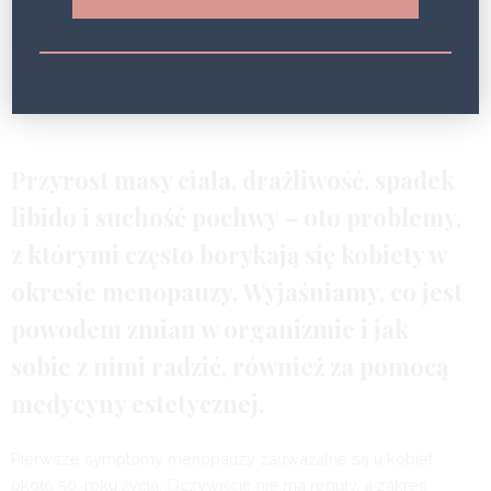
BEAUTY HAPPENS
3 LATA
Przyrost masy ciała, drażliwość, spadek
libido i suchość pochwy – oto problemy,
z którymi często borykają się kobiety w
okresie menopauzy. Wyjaśniamy, co jest
powodem zmian w organizmie i jak
sobie z nimi radzić, również za pomocą
medycyny estetycznej.
Pierwsze symptomy menopauzy zauważalne są u kobiet
około 50. roku życia. Oczywiście nie ma reguły, a zakres