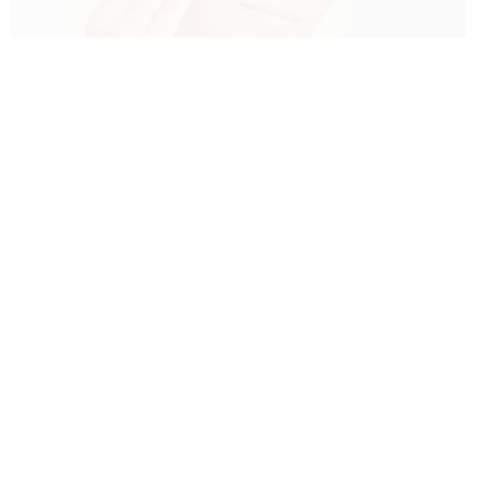
BEAUTY HAPPENS
3 LATA
Ciepły wiatr, woda i słońce –
uwielbiamy nosić opaleniznę. Jednak
nasza skóra ma na ten temat inne
zdanie. W rzeczywistości złocisty brąz to
reakcja obronna na promienie UV.
Skutkiem tego mogą być nieestetyczne
przebarwienia. Wiemy, jak sobie z nimi