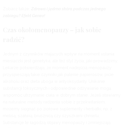
Zobacz także:
Zdrowa i jędrna skóra podczas jednego
zabiegu? Efekt Geneo!
Czas okołomenopauzy – jak sobie
radzić?
Jednym z czynników mających wpływ na moment ustania
miesiączki jest genetyka, ale też styl życia, jaki prowadzimy.
Lekarze potwierdzają, że moment nadejścia menopauzy
przyspieszają takie czynniki jak palenie papierosów, picie
alkoholu oraz dieta uboga w antyoksydanty. Unikanie
substancji toksycznych i odpowiednie odżywianie mogą
wspomóc utrzymanie ciała w dobrym stanie. Jeżeli stawiamy
na naturalne metody radzenia sobie z przekwitaniem,
możemy sięgnąć po ziołowe suplementy i herbatki, np. z
melisą, szałwią, brusznicą czy szyszkami chmielu.
Substancje te łagodzą objawy menopauzy i zmniejszają