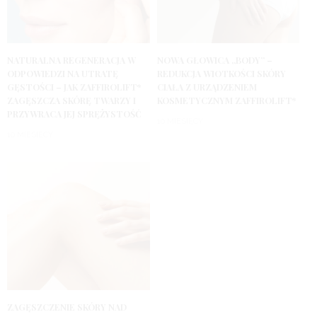
NATURALNA REGENERACJA W
NOWA GŁOWICA „BODY” –
ODPOWIEDZI NA UTRATĘ
REDUKCJA WIOTKOŚCI SKÓRY
GĘSTOŚCI – JAK ZAFFIROLIFT*
CIAŁA Z URZĄDZENIEM
ZAGĘSZCZA SKÓRĘ TWARZY I
KOSMETYCZNYM ZAFFIROLIFT*
PRZYWRACA JEJ SPRĘŻYSTOŚĆ
10 MIESIĘCY
10 MIESIĘCY
ZAGĘSZCZENIE SKÓRY NAD