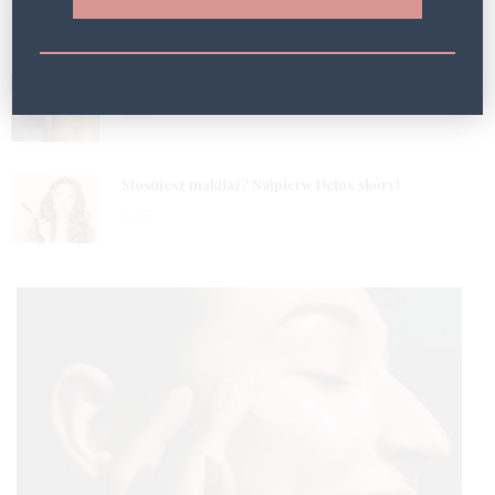
Efekt Geneo!
5 LAT
2
Masz problem z obrzękami? Wypróbuj fototerapię!
5 LAT
3
Stosujesz makijaż? Najpierw Detox skóry!
5 LAT