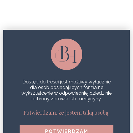
ZAFFIROLIFT
NATURALNA REGENERACJA W
ODPOWIEDZI NA UTRATĘ GĘSTOŚCI
– JAK ZAFFIROLIFT* ZAGĘSZCZA
SKÓRĘ TWARZY I PRZYWRACA JEJ
Dostęp do treści jest możliwy wyłącznie
SPRĘŻYSTOŚĆ
dla osób posiadających formalne
wykształcenie w odpowiedniej dziedzinie
ochrony zdrowia lub medycyny.
SHARE
Potwierdzam, że jestem taką osobą.
NOWA GŁOWICA „BODY” –
REDUKCJA WIOTKOŚCI SKÓRY
CIAŁA Z URZĄDZENIEM