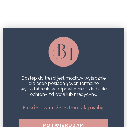
ZABIEG PHOTOFABULOUS
ZABIEG PHOTOFABULOUS BY
LUMENIS – KONFERENCJA
PRASOWA
Dostęp do treści jest możliwy wyłącznie
SHARE
dla osób posiadających formalne
wykształcenie w odpowiedniej dziedzinie
ochrony zdrowia lub medycyny.
Potwierdzam, że jestem taką osobą.
POPULARNE WPISY
Zdrowa i jędrna skóra podczas jednego zabiegu?