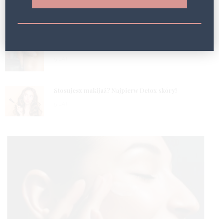
1
Efekt Geneo!
5 LAT
2
Masz problem z obrzękami? Wypróbuj fototerapię!
5 LAT
3
Stosujesz makijaż? Najpierw Detox skóry!
5 LAT