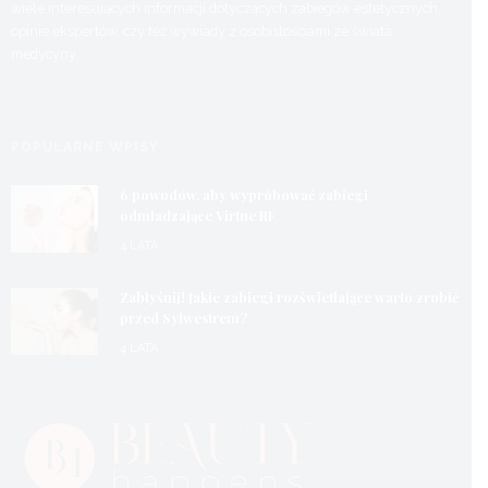
wiele interesujących informacji dotyczących zabiegów estetycznych,
opinie ekspertów, czy też wywiady z osobistościami ze świata
medycyny.
POPULARNE WPISY
6 powodów, aby wypróbować zabiegi
odmładzające Virtue RF
4 LATA
Zabłyśnij! Jakie zabiegi rozświetlające warto zrobić
przed Sylwestrem?
4 LATA