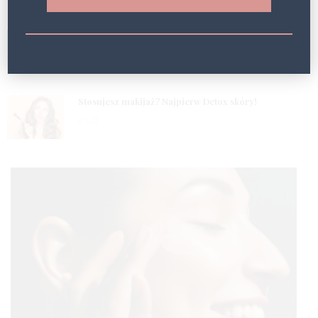
5 LAT
2
Masz problem z obrzękami? Wypróbuj fototerapię!
5 LAT
3
Stosujesz makijaż? Najpierw Detox skóry!
5 LAT