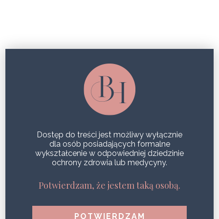
ZABIEG LUNCHOWY
NIEINWAZYJNY LIFTING SKÓRY
SHARE
Dostęp do treści jest możliwy wyłącznie
dla osób posiadających formalne
wykształcenie w odpowiedniej dziedzinie
ochrony zdrowia lub medycyny.
POPULARNE WPISY
1
Potwierdzam, że jestem taką osobą.
Zdrowa i jędrna skóra podczas jednego zabiegu?
Efekt Geneo!