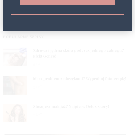
SHARE
POPULARNE WPISY
1
Zdrowa i jędrna skóra podczas jednego zabiegu?
Efekt Geneo!
5 LAT
2
Masz problem z obrzękami? Wypróbuj fototerapię!
5 LAT
3
Stosujesz makijaż? Najpierw Detox skóry!
5 LAT