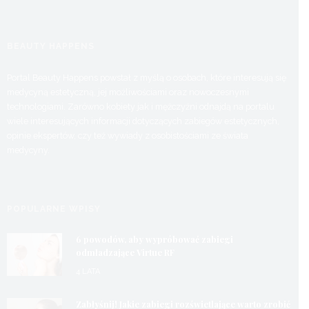
BEAUTY HAPPENS
Portal Beauty Happens powstał z myślą o osobach, które interesują się
medycyną estetyczną, jej możliwościami oraz nowoczesnymi
technologiami. Zarówno kobiety jak i mężczyźni odnajdą na portalu
wiele interesujących informacji dotyczących zabiegów estetycznych,
opinie ekspertów, czy też wywiady z osobistościami ze świata
medycyny.
POPULARNE WPISY
6 powodów, aby wypróbować zabiegi
odmładzające Virtue RF
4 LATA
Zabłyśnij! Jakie zabiegi rozświetlające warto zrobić