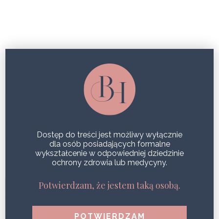
WOLUMETRIA
RED TOUCH: TECHNOLOGIA
LASERA WOLUMETRYCZNEGO DLA
PROFESJONALISTÓW MEDYCYNY
ESTETYCZNEJ
Dostęp do treści jest możliwy wyłącznie
dla osób posiadających formalne
SHARE
wykształcenie w odpowiedniej dziedzinie
ochrony zdrowia lub medycyny.
NOWA ERA PIELĘGNACJI SKÓRY:
Potwierdzam, że jestem taką osobą.
TECHNOLOGIA LASERA
WOLUMETRYCZNEGO