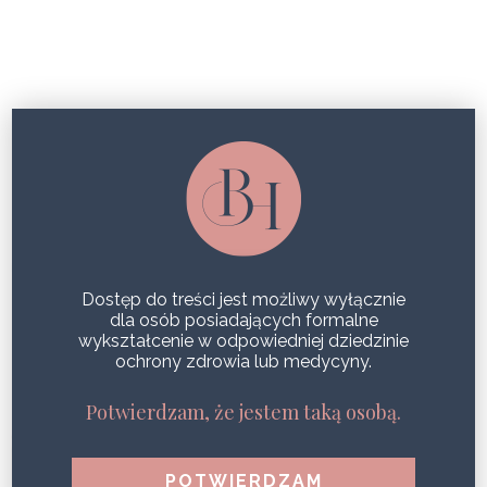
WIOTKA SKÓRA PO CIĄŻY
NIEINWAZYJNY LIFTING SKÓRY
SHARE
Dostęp do treści jest możliwy wyłącznie
dla osób posiadających formalne
wykształcenie w odpowiedniej dziedzinie
ochrony zdrowia lub medycyny.
POPULARNE WPISY
1
Potwierdzam, że jestem taką osobą.
Zdrowa i jędrna skóra podczas jednego zabiegu?
Efekt Geneo!