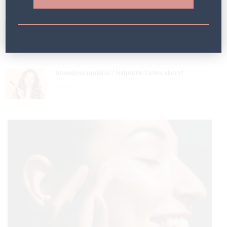
5 LAT
2
Masz problem z obrzękami? Wypróbuj fototerapię!
5 LAT
3
Stosujesz makijaż? Najpierw Detox skóry!
5 LAT