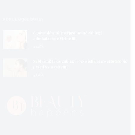
POPULARNE WPISY
6 powodów, aby wypróbować zabiegi
odmładzające Virtue RF
4 LATA
Zabłyśnij! Jakie zabiegi rozświetlające warto zrobić
przed Sylwestrem?
4 LATA