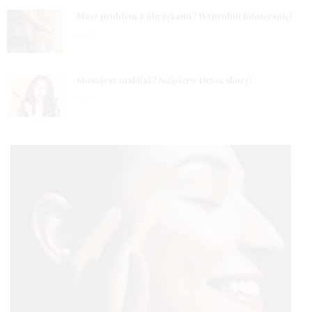
2
Masz problem z obrzękami? Wypróbuj fototerapię!
5 LAT
3
Stosujesz makijaż? Najpierw Detox skóry!
5 LAT