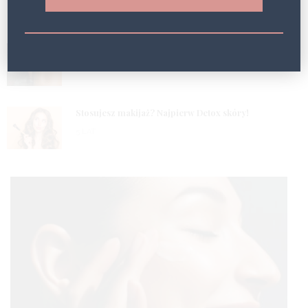
5 LAT
2
Masz problem z obrzękami? Wypróbuj fototerapię!
5 LAT
3
Stosujesz makijaż? Najpierw Detox skóry!
5 LAT