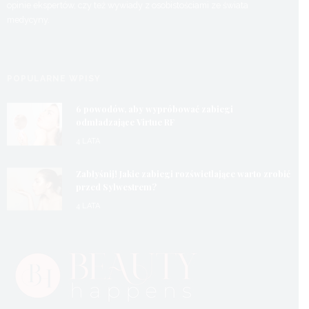
opinie ekspertów, czy też wywiady z osobistościami ze świata
medycyny.
POPULARNE WPISY
6 powodów, aby wypróbować zabiegi
odmładzające Virtue RF
4 LATA
Zabłyśnij! Jakie zabiegi rozświetlające warto zrobić
przed Sylwestrem?
4 LATA