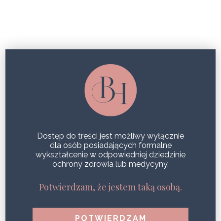
USUWANIE KOLOROWEGO TATUAŻU
USUWANIE TATUAŻU, CZYLI SPOSOBY NA NIECHCIANE
PAMIĄTKI
SHARE
Dostęp do treści jest możliwy wyłącznie
dla osób posiadających formalne
wykształcenie w odpowiedniej dziedzinie
ochrony zdrowia lub medycyny.
Potwierdzam, że jestem taką osobą.
POPULARNE WPISY
1
Zdrowa i jędrna skóra podczas jednego zabiegu?
Efekt Geneo!