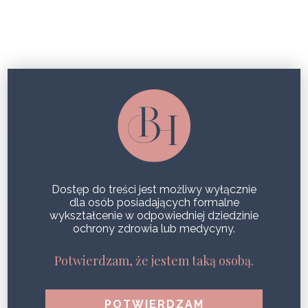
TURBOLIFTING CIAŁA
TURBOLIFTING CIAŁA. UMOŻLIWIA
LIKWIDACJĘ CELLULITU I
UZYSKANIE EFEKTU PUSH UP!
Dostęp do treści jest możliwy wyłącznie
SHARE
dla osób posiadających formalne
wykształcenie w odpowiedniej dziedzinie
ochrony zdrowia lub medycyny.
Potwierdzam, że jestem taką osobą.
POPULARNE WPISY
Zdrowa i jędrna skóra podczas jednego zabiegu?