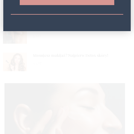
1
Efekt Geneo!
5 LAT
2
Masz problem z obrzękami? Wypróbuj fototerapię!
5 LAT
3
Stosujesz makijaż? Najpierw Detox skóry!
5 LAT