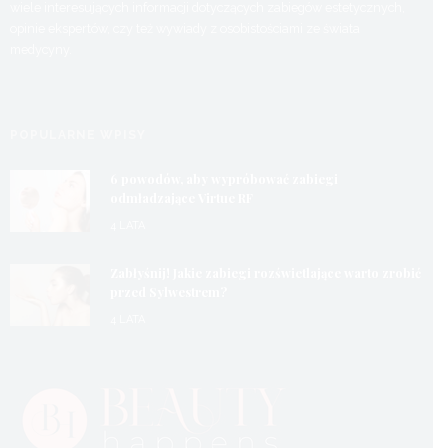
wiele interesujących informacji dotyczących zabiegów estetycznych,
opinie ekspertów, czy też wywiady z osobistościami ze świata
medycyny.
POPULARNE WPISY
6 powodów, aby wypróbować zabiegi
odmładzające Virtue RF
4 LATA
Zabłyśnij! Jakie zabiegi rozświetlające warto zrobić
przed Sylwestrem?
4 LATA