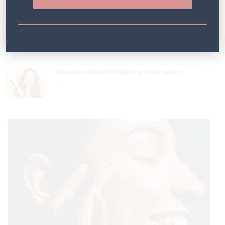
5 LAT
2
Masz problem z obrzękami? Wypróbuj fototerapię!
5 LAT
3
Stosujesz makijaż? Najpierw Detox skóry!
5 LAT