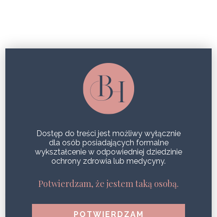
SZCZUPŁA SYLWETKA
CAŁA PRAWDA O ENDERMOLOGIE LPG
SHARE
Dostęp do treści jest możliwy wyłącznie
dla osób posiadających formalne
wykształcenie w odpowiedniej dziedzinie
ochrony zdrowia lub medycyny.
POPULARNE WPISY
1
Potwierdzam, że jestem taką osobą.
Zdrowa i jędrna skóra podczas jednego zabiegu?
Efekt Geneo!