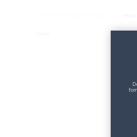
KLINIKA NATURALNEGO PIĘKNA
TWARZ
VIDEO
D
for