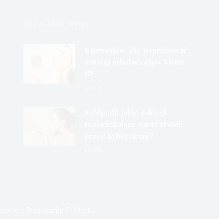
POPULARNE WPISY
6 powodów, aby wypróbować
zabiegi odmładzające Virtue
RF
4 LATA
Zabłyśnij! Jakie zabiegi
rozświetlające warto zrobić
przed Sylwestrem?
4 LATA
one | Realizacja:
F-Media