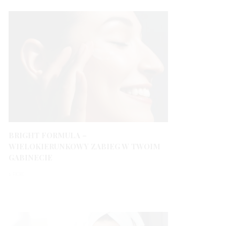
BRIGHT FORMULA –
WIELOKIERUNKOWY ZABIEG W TWOIM
GABINECIE
1 ROK