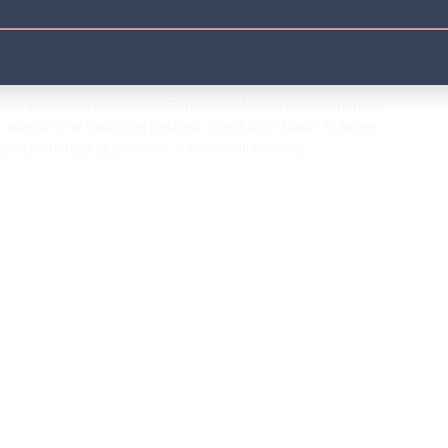
LPG
mórki odpowiedzialne za tworzenie podstawowych elementów
 właśnie one nadają jej gęstość, miękkość i blask. Kolagen
tyna nadaje jej jędrność, a kwas hialuronowy...