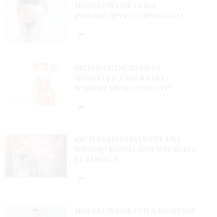
MODELOWANIE CIAŁA
INNOWACYJNĄ TECHNOLOGIĄ
SHARE
NIEINWAZYJNE ZABIEGI
MODELUJĄCE SYLWETKĘ –
WYBIERZ SWÓJ ULUBIONY!
SHARE
SZCZUPLEJSZA SYLWETKA NA
WIOSNĘ? KONIECZNIE WYPRÓBUJ
TE ZABIEGI!
SHARE
MODELOWANIE CIAŁA NIGDY NIE