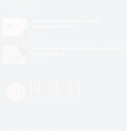
POPULARNE WPISY
6 powodów, aby wypróbować zabiegi
odmładzające Virtue RF
4 LATA
Zabłyśnij! Jakie zabiegi rozświetlające warto zrobić
przed Sylwestrem?
4 LATA
© Beauty Happens - Wszelkie prawa zastrzeżone