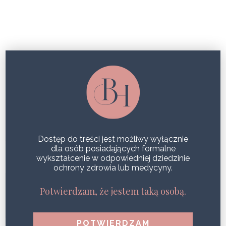
MODELOWANIE SYLWETKI
FUOCO PLUS – LINIA NOWEJ
GENERACJI STWORZONA W DUCHU
LONGEVITY
Dostęp do treści jest możliwy wyłącznie
SHARE
dla osób posiadających formalne
wykształcenie w odpowiedniej dziedzinie
ochrony zdrowia lub medycyny.
MODELOWANIE SYLWETKI –
PRZEGLĄD NAJPOPULARNIEJSZYCH
Potwierdzam, że jestem taką osobą.
ROZWIĄZAŃ RYNKOWYCH
SHARE