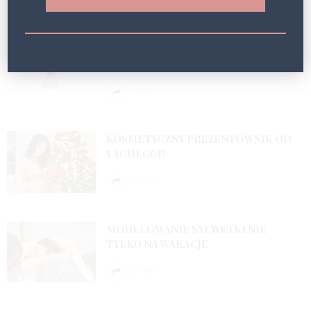
NOVASONIX W POLSCE DZIĘKI ITP
S.A. – NOWE URZĄDZENIA
KOSMETYCZNE W OFERCIE
SHARE
KOSMETYCZNY PREZENTOWNIK OD
VAGHEGGI!
SHARE
MODELOWANIE SYLWETKI NIE
TYLKO NA WAKACJE
SHARE