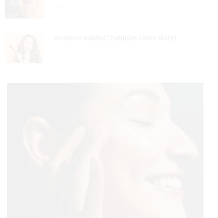
5 LAT
3
Stosujesz makijaż? Najpierw Detox skóry!
5 LAT