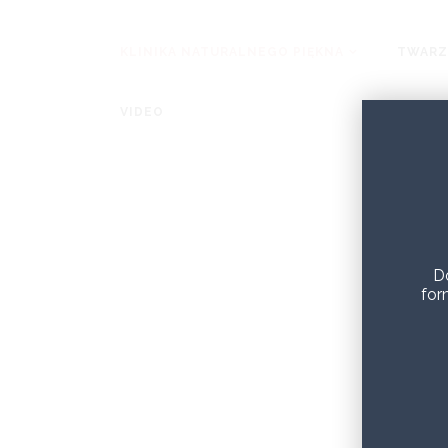
KLINIKA NATURALNEGO PIĘKNA
TWARZ
VIDEO
D
for