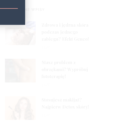
1
POPULARNE WPISY
Zdrowa i jędrna skóra
podczas jednego
zabiegu? Efekt Geneo!
2
5 LAT
Masz problem z
obrzękami? Wypróbuj
fototerapię!
3
5 LAT
Stosujesz makijaż?
Najpierw Detox skóry!
5 LAT