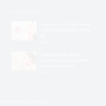
POPULARNE WPISY
6 powodów, aby wypróbować
zabiegi odmładzające Virtue
RF
4 LATA
Zabłyśnij! Jakie zabiegi
rozświetlające warto zrobić
przed Sylwestrem?
4 LATA
one | Realizacja:
F-Media