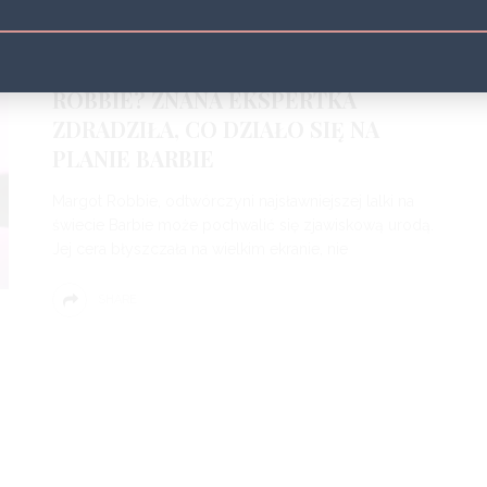
BEAUTY
BEAUTY NEWS
TWARZ
URODA
3 LATA
JAK DBA O SKÓRĘ MARGOT
ROBBIE? ZNANA EKSPERTKA
ZDRADZIŁA, CO DZIAŁO SIĘ NA
PLANIE BARBIE
Margot Robbie, odtwórczyni najsławniejszej lalki na
świecie Barbie może pochwalić się zjawiskową urodą.
Jej cera błyszczała na wielkim ekranie, nie
SHARE