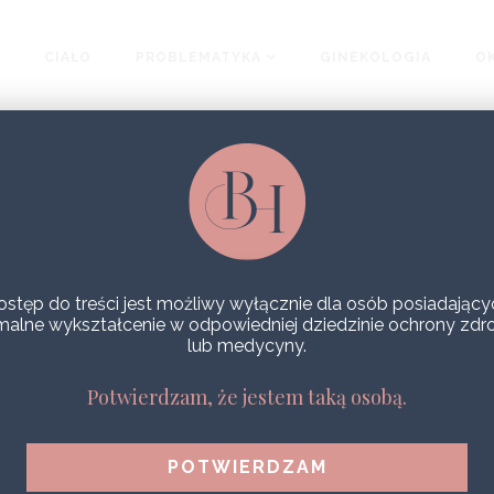
CIAŁO
PROBLEMATYKA
GINEKOLOGIA
OK
ostęp do treści jest możliwy wyłącznie dla osób posiadający
malne wykształcenie w odpowiedniej dziedzinie ochrony zdr
lub medycyny.
Potwierdzam, że jestem taką osobą.
MARGOT ROBBIE