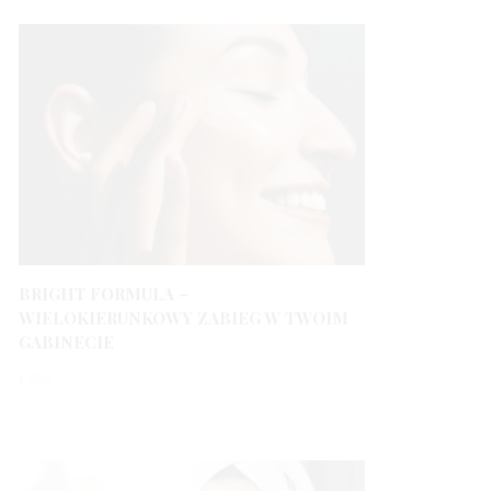
BRIGHT FORMULA –
WIELOKIERUNKOWY ZABIEG W TWOIM
GABINECIE
1 ROK