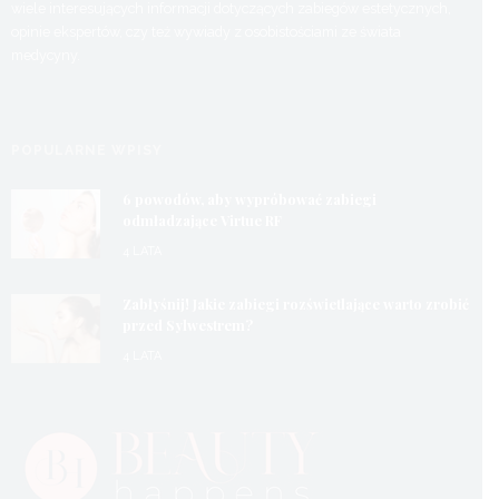
wiele interesujących informacji dotyczących zabiegów estetycznych,
opinie ekspertów, czy też wywiady z osobistościami ze świata
medycyny.
POPULARNE WPISY
6 powodów, aby wypróbować zabiegi
odmładzające Virtue RF
4 LATA
Zabłyśnij! Jakie zabiegi rozświetlające warto zrobić
przed Sylwestrem?
4 LATA