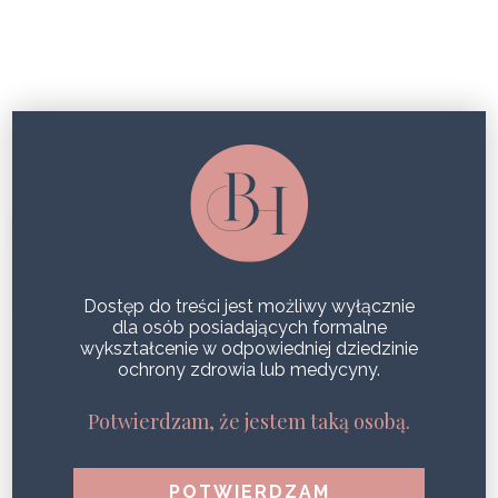
LECZENIE OPRYSZCZKI
FOTOTERAPIA W DERMATOLOGII –
POZNAJ CUDOWNE WŁAŚCIWOŚCI
ŚWIATŁA
Dostęp do treści jest możliwy wyłącznie
SHARE
dla osób posiadających formalne
wykształcenie w odpowiedniej dziedzinie
ochrony zdrowia lub medycyny.
Potwierdzam, że jestem taką osobą.
POPULARNE WPISY
Zdrowa i jędrna skóra podczas jednego zabiegu?