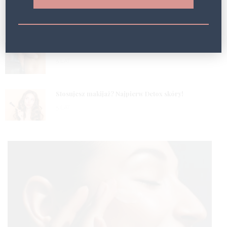
1
Efekt Geneo!
5 LAT
2
Masz problem z obrzękami? Wypróbuj fototerapię!
5 LAT
3
Stosujesz makijaż? Najpierw Detox skóry!
5 LAT