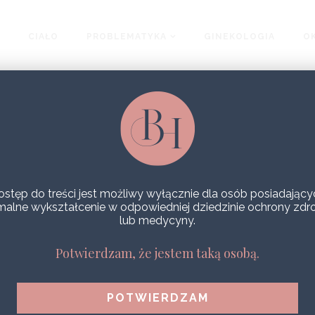
CIAŁO
PROBLEMATYKA
GINEKOLOGIA
OK
ostęp do treści jest możliwy wyłącznie dla osób posiadający
malne wykształcenie w odpowiedniej dziedzinie ochrony zdr
lub medycyny.
Potwierdzam, że jestem taką osobą.
LECZENIE ŁYSIENIA