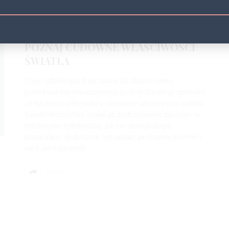
BLIZNY
CIAŁO
NACZYNKA
ROZSTĘPY
TWARZ
5 LAT
FOTOTERAPIA W DERMATOLOGII –
POZNAJ CUDOWNE WŁAŚCIWOŚCI
ŚWIATŁA
Choć fototerapia była znana już dawno temu,
powstanie najnowocześniejszych technologii sprawiło,
że na nowo odkrywamy cudowne właściwości światła.
Światłolecznictwo znajduje zastosowanie zarówno w
medycynie estetycznej, jak i w dermatologii,
pozwalając skutecznie rozwiązać problemy skórne (i
nie tylko!) pacjenta.
SHARE