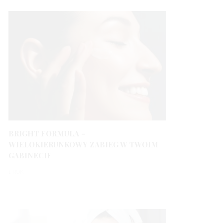
BRIGHT FORMULA –
WIELOKIERUNKOWY ZABIEG W TWOIM
GABINECIE
1 ROK