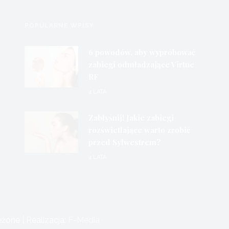
POPULARNE WPISY
6 powodów, aby wypróbować
zabiegi odmładzające Virtue
RF
4 LATA
Zabłyśnij! Jakie zabiegi
rozświetlające warto zrobić
przed Sylwestrem?
4 LATA
one | Realizacja:
F-Media