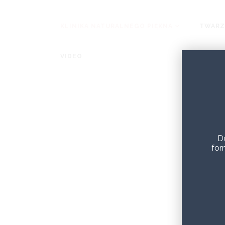
KLINIKA NATURALNEGO PIĘKNA
TWARZ
VIDEO
D
for