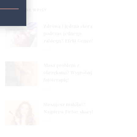
1
POPULARNE WPISY
Zdrowa i jędrna skóra
podczas jednego
zabiegu? Efekt Geneo!
2
5 LAT
Masz problem z
obrzękami? Wypróbuj
fototerapię!
3
5 LAT
Stosujesz makijaż?
Najpierw Detox skóry!
5 LAT