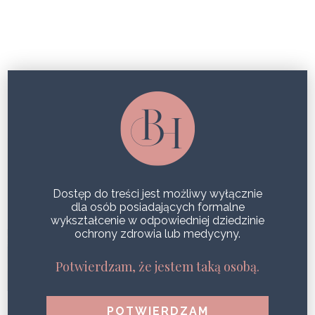
JAK POZBYĆ SIĘ PRZEBARWIEŃ
JESIENNY MUST HAVE, CZYLI
KURACJA PRZECIWSTARZENIOWA
SHARE
Dostęp do treści jest możliwy wyłącznie
dla osób posiadających formalne
wykształcenie w odpowiedniej dziedzinie
ochrony zdrowia lub medycyny.
JESIENNY MUST HAVE, CZYLI
ZABIEGI NA PRZEBARWIENIA PO
Potwierdzam, że jestem taką osobą.
LECIE
SHARE