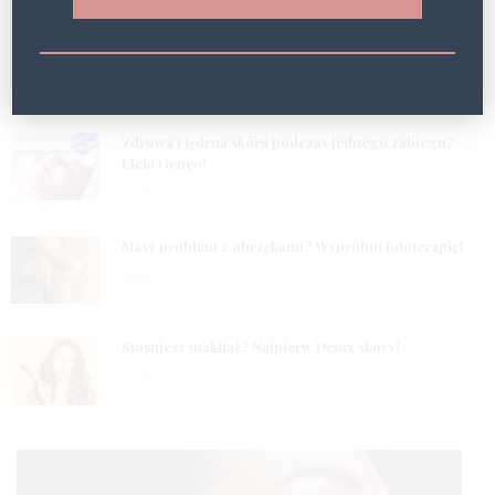
POPULARNE WPISY
1
Zdrowa i jędrna skóra podczas jednego zabiegu?
Efekt Geneo!
5 LAT
2
Masz problem z obrzękami? Wypróbuj fototerapię!
5 LAT
3
Stosujesz makijaż? Najpierw Detox skóry!
5 LAT