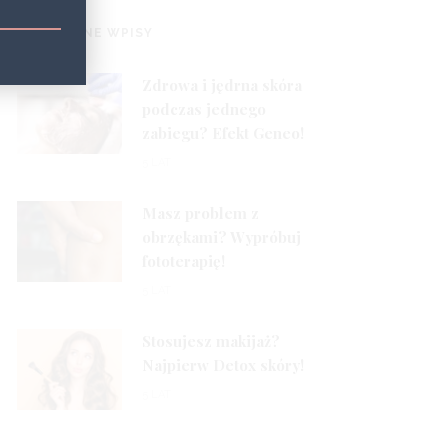
1
POPULARNE WPISY
Zdrowa i jędrna skóra
podczas jednego
zabiegu? Efekt Geneo!
2
5 LAT
Masz problem z
obrzękami? Wypróbuj
fototerapię!
3
5 LAT
Stosujesz makijaż?
Najpierw Detox skóry!
5 LAT