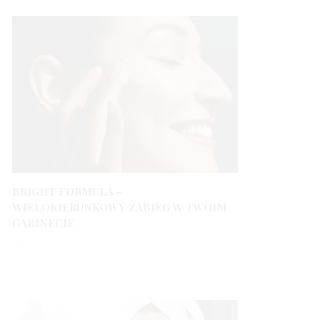
BRIGHT FORMULA –
WIELOKIERUNKOWY ZABIEG W TWOIM
GABINECIE
1 ROK