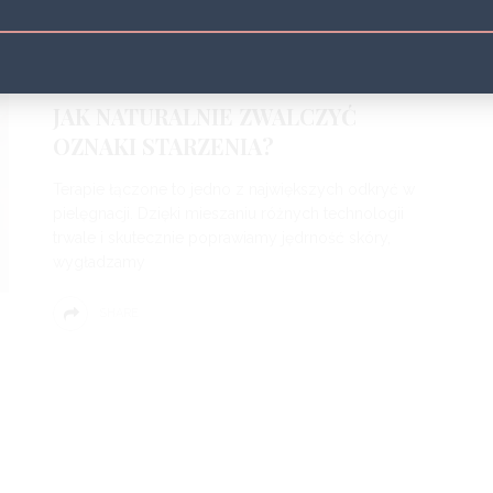
BEAUTY NEWS
MODELOWANIE
TWARZ
UJĘDRNIANIE
ZMARSZCZKI
4 LATA
JAK NATURALNIE ZWALCZYĆ
OZNAKI STARZENIA?
Terapie łączone to jedno z największych odkryć w
pielęgnacji. Dzięki mieszaniu różnych technologii
trwale i skutecznie poprawiamy jędrność skóry,
wygładzamy
SHARE