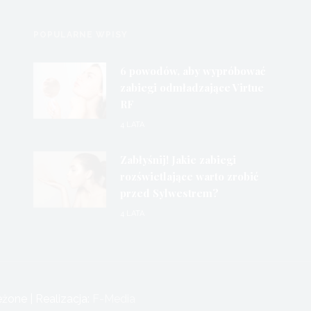
POPULARNE WPISY
6 powodów, aby wypróbować
zabiegi odmładzające Virtue
RF
4 LATA
Zabłyśnij! Jakie zabiegi
rozświetlające warto zrobić
przed Sylwestrem?
4 LATA
one | Realizacja:
F-Media