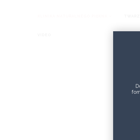
KLINIKA NATURALNEGO PIĘKNA
TWARZ
VIDEO
D
for