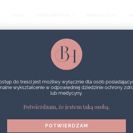
CIAŁO
PROBLEMATYKA
GINEKOLOGIA
OK
ostęp do treści jest możliwy wyłącznie dla osób posiadający
malne wykształcenie w odpowiedniej dziedzinie ochrony zdr
lub medycyny.
Potwierdzam, że jestem taką osobą.
GENEO REVIVE