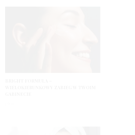
BRIGHT FORMULA –
WIELOKIERUNKOWY ZABIEG W TWOIM
GABINECIE
1 ROK