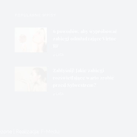
POPULARNE WPISY
6 powodów, aby wypróbować
zabiegi odmładzające Virtue
RF
4 LATA
Zabłyśnij! Jakie zabiegi
rozświetlające warto zrobić
przed Sylwestrem?
4 LATA
one | Realizacja:
F-Media