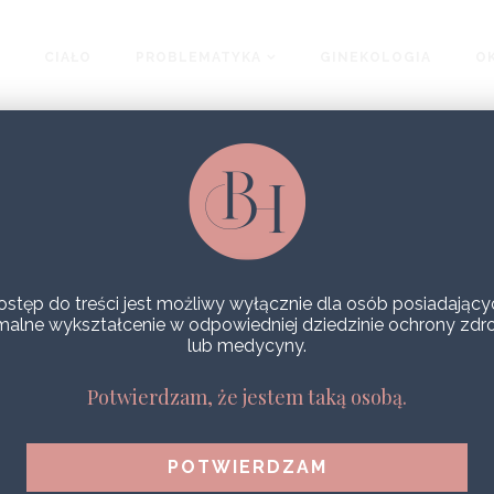
CIAŁO
PROBLEMATYKA
GINEKOLOGIA
OK
ostęp do treści jest możliwy wyłącznie dla osób posiadający
malne wykształcenie w odpowiedniej dziedzinie ochrony zdr
lub medycyny.
Potwierdzam, że jestem taką osobą.
GENEO RETOUCH