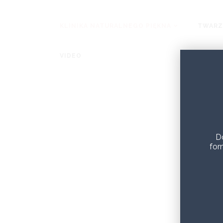
KLINIKA NATURALNEGO PIĘKNA
TWARZ
VIDEO
D
for