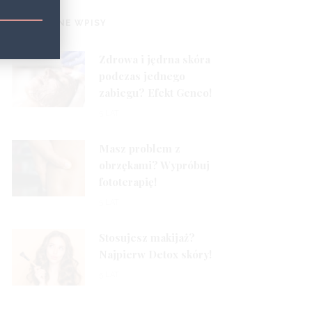
1
POPULARNE WPISY
Zdrowa i jędrna skóra
podczas jednego
zabiegu? Efekt Geneo!
2
5 LAT
Masz problem z
obrzękami? Wypróbuj
fototerapię!
3
5 LAT
Stosujesz makijaż?
Najpierw Detox skóry!
5 LAT