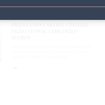
BEAUTY
BEAUTY NEWS
CIAŁO
TWARZ
UJĘDRNIANIE
ZMARSZCZKI
3 LATA
PIĘKNA PANNA MŁODA, CZYLI JAK
PRZYGOTOWAĆ CERĘ PRZED
ŚLUBEM
Jak przygotować cerę do wesela? To pytanie zadaje
sobie wiele Panien Młodych, które chcą wyglądać
wyjątkowo w jednym z ważniejszych
SHARE