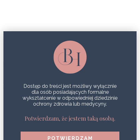
FMS
ENDOMETRIOZA A STYMULACJA
POLEM MAGNETYCZNYM, SZANSA
NA ULGĘ W BÓLU DLA PACJENTEK
Dostęp do treści jest możliwy wyłącznie
SHARE
dla osób posiadających formalne
wykształcenie w odpowiedniej dziedzinie
ochrony zdrowia lub medycyny.
Potwierdzam, że jestem taką osobą.
POPULARNE WPISY
Zdrowa i jędrna skóra podczas jednego zabiegu?