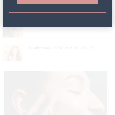
1
Efekt Geneo!
5 LAT
2
Masz problem z obrzękami? Wypróbuj fototerapię!
5 LAT
3
Stosujesz makijaż? Najpierw Detox skóry!
5 LAT