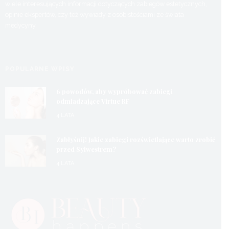
wiele interesujących informacji dotyczących zabiegów estetycznych,
opinie ekspertów, czy też wywiady z osobistościami ze świata
medycyny.
POPULARNE WPISY
6 powodów, aby wypróbować zabiegi
odmładzające Virtue RF
4 LATA
Zabłyśnij! Jakie zabiegi rozświetlające warto zrobić
przed Sylwestrem?
4 LATA