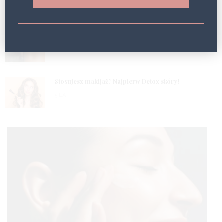
5 LAT
2
Masz problem z obrzękami? Wypróbuj fototerapię!
5 LAT
3
Stosujesz makijaż? Najpierw Detox skóry!
5 LAT