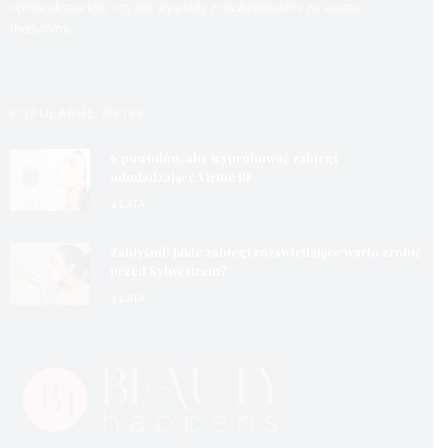
opinie ekspertów, czy też wywiady z osobistościami ze świata
medycyny.
POPULARNE WPISY
6 powodów, aby wypróbować zabiegi
odmładzające Virtue RF
4 LATA
Zabłyśnij! Jakie zabiegi rozświetlające warto zrobić
przed Sylwestrem?
4 LATA