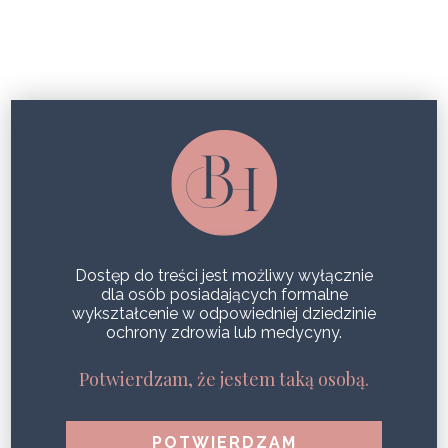
CLEARLIFT HARMONY XL PRO
USUWANIE TATUAŻU, CZYLI SPOSOBY NA NIECHCIANE
PAMIĄTKI
SHARE
Dostęp do treści jest możliwy wyłącznie
dla osób posiadających formalne
wykształcenie w odpowiedniej dziedzinie
ochrony zdrowia lub medycyny.
Potwierdzam, że jestem taką osobą.
POPULARNE WPISY
1
Zdrowa i jędrna skóra podczas jednego zabiegu?
Efekt Geneo!