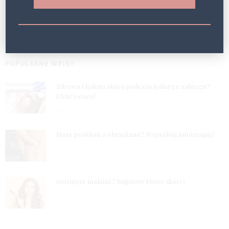
…
1
3
4
POPULARNE WPISY
1
Zdrowa i jędrna skóra podczas jednego zabiegu?
Efekt Geneo!
5 LAT
2
Masz problem z obrzękami? Wypróbuj fototerapię!
5 LAT
3
Stosujesz makijaż? Najpierw Detox skóry!
5 LAT