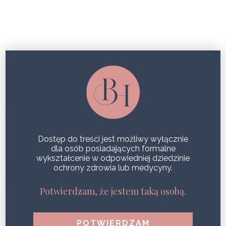
ZMARSZCZKI
ODŚWIEŻONE GENEO, JAK ŚWIEŻA
SKÓRA PO ZABIEGU
Dostęp do treści jest możliwy wyłącznie
SHARE
dla osób posiadających formalne
wykształcenie w odpowiedniej dziedzinie
ochrony zdrowia lub medycyny.
POLECANE ZABIEGI NA JESIEŃ –
Potwierdzam, że jestem taką osobą.
NASZE TYPY!
SHARE