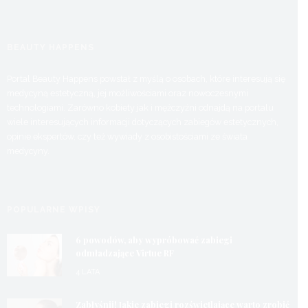
BEAUTY HAPPENS
Portal Beauty Happens powstał z myślą o osobach, które interesują się
medycyną estetyczną, jej możliwościami oraz nowoczesnymi
technologiami. Zarówno kobiety jak i mężczyźni odnajdą na portalu
wiele interesujących informacji dotyczących zabiegów estetycznych,
opinie ekspertów, czy też wywiady z osobistościami ze świata
medycyny.
POPULARNE WPISY
6 powodów, aby wypróbować zabiegi
odmładzające Virtue RF
4 LATA
Zabłyśnij! Jakie zabiegi rozświetlające warto zrobić